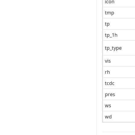
icon
tmp
tp
tp_1h
tp_type
vis
rh
tcdc
pres
ws
wd