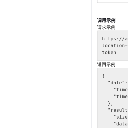
调用示例
请求示例
https://a
location
token
返回示例
{

  "date": {

    "timeZone": "Asia/Shanghai",

    "time": "20250313105333"

  },

  "result": {

    "size": 7,

    "datas": [
