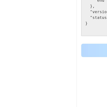
    "end": "2025-03-13 10:40:00"

  },

  "version": "v1",

  "status": 0

}
