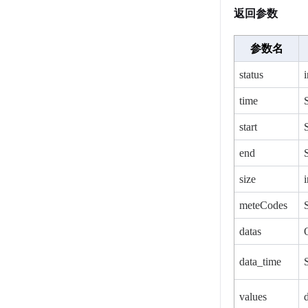
返回参数
参数名
status
i
time
start
end
size
i
meteCodes
datas
data_time
values