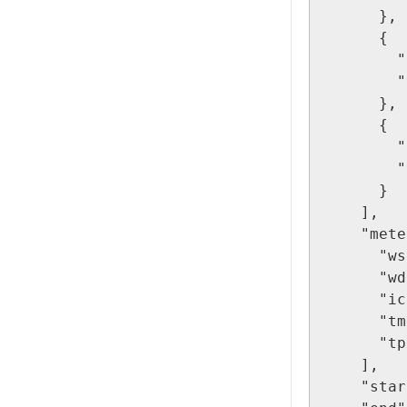
      },

      {

        "data_time": "2025-03-13 10:30:00",

        "values": [1.618, 88.486, 0, 11.52, 0]

      },

      {

        "data_time": "2025-03-13 10:40:00",

        "values": [1.98, 89.086, 0, 11.829, 0]

      }

    ],

    "meteCodes": [

      "ws",

      "wd",

      "icon",

      "tmp",

      "tp"

    ],

    "start": "2025-03-13 09:40:00",
