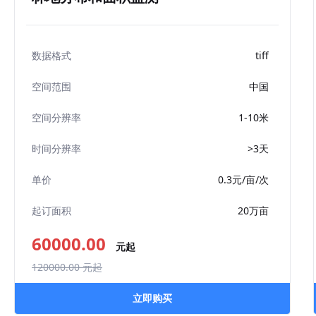
tiff
数据格式
中国
空间范围
1-10米
空间分辨率
>3天
时间分辨率
0.3元/亩/次
单价
20万亩
起订面积
60000.00
元起
120000.00
元起
立即购买