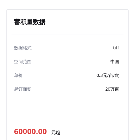
蓄积量数据
tiff
数据格式
中国
空间范围
0.3元/亩/次
单价
20万亩
起订面积
60000.00
元起