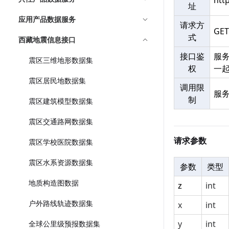
htt
址
应用产品数据服务
请求方
GE
式
西藏地震信息接口
接口鉴
服
震区三维地形数据集
权
一
震区居民地数据集
调用限
服
制
震区建筑模型数据集
震区交通路网数据集
请求参数
震区学校医院数据集
震区水系资源数据集
参数
类型
地质构造图数据
int
z
户外路线轨迹数据集
x
int
y
int
全球公里级预报数据集