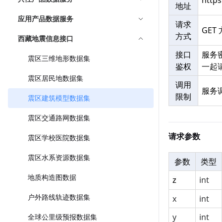
https
地址
应用产品数据服务
请求
GET
方式
西藏地震信息接口
接口
服务
震区三维地形数据集
鉴权
一起
震区居民地数据集
调用
服务
限制
震区建筑模型数据集
震区交通路网数据集
请求参数
震区学校医院数据集
震区水系资源数据集
参数
类型
地质构造图数据
int
z
户外路线轨迹数据集
x
int
y
int
全球公里级预报数据集