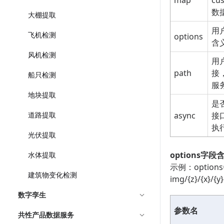
map
cu
数据
大棚提取
用
飞机检测
options
含
风机检测
用
path
接
船只检测
服
地块提取
是
道路提取
async
接
执行
光伏提取
options字段
水体提取
示例：options={"
建筑物变化检测
img/{z}/{x}
数字孪生
参数名
共性产品数据服务