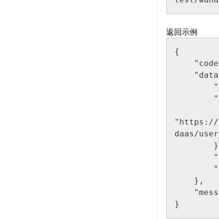
返回示例
{

    "code": 200,

    "data": {

        "taskType": "2",

        "detail": {

            "result
"https://
daas/user
        },

        "status": "success",

        "taskTypeCh": "sr-影像超分"

    },

    "message": "success"

}