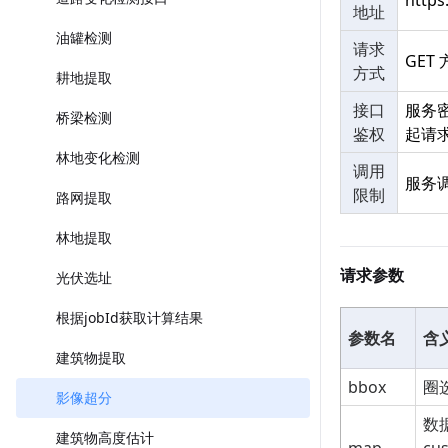
https
地址
油罐检测
请求
GET
方式
耕地提取
接口
服务
桥梁检测
鉴权
起请
林地变化检测
调用
服务
限制
路网提取
林地提取
请求参数
光伏选址
根据jobId获取计算结果
参数名
含
建筑物提取
bbox
圈
影像超分
数据
建筑物高度估计