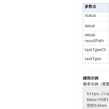
参数名
status
detail
detail-
resultPath
taskTypeCh
taskType
调用示例
请求示例（星
https://a
bbox=%5B1
您的token