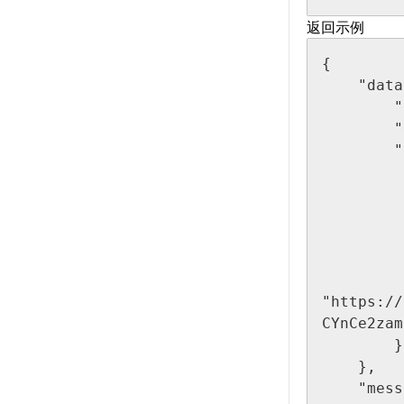
返回示例
{

    "data": {

        "personalCertStatus": 1,

        "enterpriseCertStatus": 10,

        "enterpriseCert": {

            "name": "18956
            "idCardNo": "1313545
            "source": "星图
            "mobile": "18956
            "industry": "
            "idCardIma
"https://
CYnCe2zam
        }

    },

    "message": "成功",
