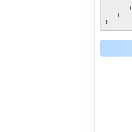
          
        ]

    }

}