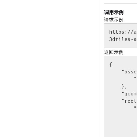
调用示例
请求示例
https://a
3dtiles-
返回示例
{

    "asset": {

        "version": "1.0"

    },

    "geometricError": 2733.8775417557918,

    "root": {

        "boundingVolume": {

            "bo
                -2158
                452