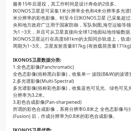
服务15年后退役，其工作时间是设计寿命的2倍多。
IKONOS卫星是可采集1米分辨率全色和4米分辨率多光
米分辨率的彩色影像。时至今日IKONOS卫星 已采集超
央和地方政府广泛用于国家防御，军队制图,海空运输等领域。
为1 ~3天，并且可从卫星直接向全球12地面站地传输数据
IKONOS卫星运行在高度681km的太阳同步轨道上，轨道倾角9
周期为1~3天。卫星发射质量817kg (有效载荷质量171kg)
IKONOS卫星数据分类:
1.全色态影像(Panchromatic)
全色态影像(俗称黑白影像)，收集单一 波段(B&W)的波谱资
2.多光谱影像(Multi-Spectral)
多光谱影像(俗称彩色影像)，收集蓝色可见光、绿色可
分辨率为3.2米。
3.彩色合成影像(Pan-sharpened)
所谓的彩色合成影像，系将分辨率0.8米之 全色态影像与
(Fusion) 后，作成分辨率为0.8米的彩色合成影像。
IKONOS卫星优势: