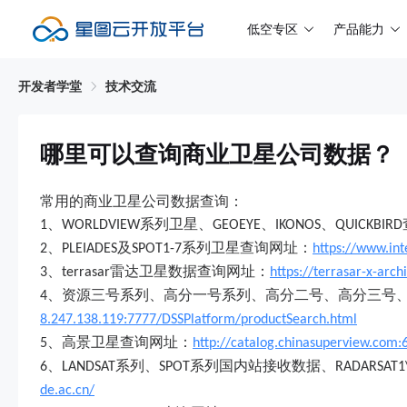
低空专区
产品能力
开发者学堂
技术交流
哪里可以查询商业卫星公司数据？
常用的商业卫星公司数据查询：
、
系列卫星、
、
、
1
WORLDVIEW
GEOEYE
IKONOS
QUICKBIRD
、
及
系列卫星查询网址：
2
PLEIADES
SPOT1-7
https://www.int
、
雷达卫星数据查询网址：
3
terrasar
https://terrasar-x-arch
、资源三号系列、高分一号系列、高分二号、高分三号
4
8.247.138.119:7777/DSSPlatform/productSearch.html
、高景卫星查询网址：
5
http://catalog.chinasuperview.com
、
系列、
系列国内站接收数据、
6
LANDSAT
SPOT
RADARSAT1
de.ac.cn/