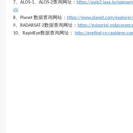
、
、
查询网址：
7
ALOS-1
ALOS-2
https://auig2.jaxa.jp/ope
s%
、
数据查询网站：
8
Planet
https://www.planet.com/explorer
、
数据查询网址：
9
RADARSAT-2
https://gsiportal.mdacorpor
、
数据查询网址：
10
RapidEye
http://eyefind-cn.rapideye.co