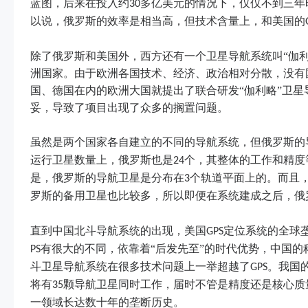
蓝图，后来在投入约
多亿美元的情况下，仅仅不到三年
30
以说，俄罗斯的效率是相当高，但技术含量上，和美国的
除了俄罗斯和美国外，西方还有一个卫星导航系统叫“伽利
洲国家。由于欧洲各国技术、经济、政治相对分散，没有
国、德国在内的欧洲大国就提出了联合研发“伽利略”卫
妥，导致了项目出现了众多的搁置问题。
虽然是两个国家各自建立的不同的导航系统，但俄罗斯的
运行卫星数量上，俄罗斯也是
个，其整体的工作和精度
24
是，俄罗斯的导航卫星是分布在
个轨道平面上的。而且
3
罗斯的备用卫星也比较多，所以即便在系统建成之后，俄
直到中国北斗导航系统的出现，美国
定位系统的全球
GPS
有很大的不同，依靠着“后发先至”的时代优势，中国
PS
斗卫星导航系统在很多技术问题上一举超越了
。我国
GPS
将有
颗导航卫星同时工作，届时不管是精度还是核心质
35
一领域长达数十年的垄断历史。