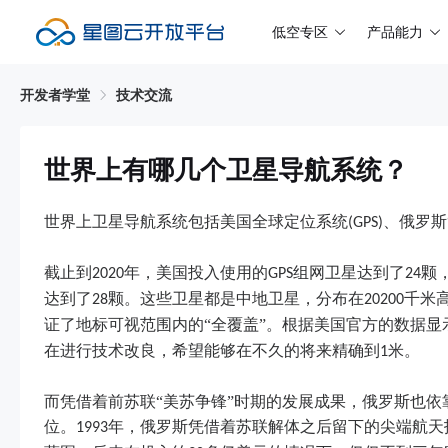
低空专区
产品能力
开发者学堂
技术交流
世界上有哪几个卫星导航系统？
世界上卫星导航系统包括美国全球定位系统
、俄罗斯
(GPS)
截止到
年，美国投入使用的
组网卫星达到了
颗
2020
GPS
24
达到了
颗。这些卫星都是中地卫星，分布在
千米
28
20200
证了地标可视范围内的“全覆盖”。根据美国官方的数据显
在进行技术改良，希望能够在不久的将来精确到
米。
1
而凭借着前苏联“美苏争锋”时期的发展成果，俄罗斯也
位。
年，俄罗斯凭借着苏联解体之后留下的尖端航天
1993