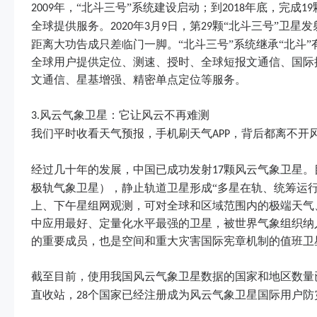
年，“北斗三号”系统建设启动；到
年底，完成
2009
2018
19
全球提供服务。
年
月
日，第
颗“北斗三号”卫星
2020
3
9
29
距离大功告成只差临门一脚。“北斗三号”系统继承“北斗
全球用户提供定位、测速、授时、全球短报文通信、国际
文通信、星基增强、精密单点定位等服务。
风云气象卫星：它让风云不再难测
3.
我们平时收看天气预报，手机刷天气
，背后都离不开
APP
经过几十年的发展，中国已成功发射
颗风云气象卫星。
17
极轨气象卫星），静止轨道卫星形成“多星在轨、统筹运
上、下午星组网观测，可对全球和区域范围内的极端天气
中应用最好、定量化水平最强的卫星，被世界气象组织纳
的重要成员，也是空间和重大灾害国际宪章机制的值班卫
截至目前，使用我国风云气象卫星数据的国家和地区数量
直收站，
个国家已经注册成为风云气象卫星国际用户防
28