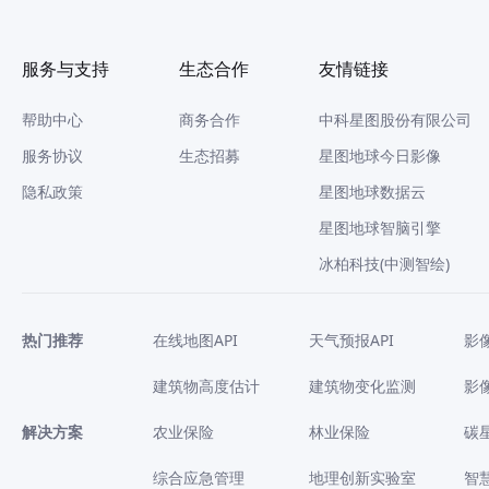
服务与支持
生态合作
友情链接
帮助中心
商务合作
中科星图股份有限公司
服务协议
生态招募
星图地球今日影像
隐私政策
星图地球数据云
星图地球智脑引擎
冰柏科技(中测智绘)
热门推荐
在线地图API
天气预报API
影
建筑物高度估计
建筑物变化监测
影
解决方案
农业保险
林业保险
碳
综合应急管理
地理创新实验室
智