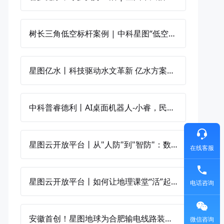
树长三角低空标杆案例 | 中科星图“低空+城市治理”新范式落地湖州南浔
星图亿水丨科技驱动水文革新 亿水方案赋能全国水文现代化建设
中科普睿德利丨AI桌面机器人-小睿，民警的“智能办公助手”
星图云开放平台丨从"人防"到"智防"：数字孪生让千里河湖尽在"掌"握
在线客服
星图云开放平台丨如何让地理课堂“活”起来？
电话咨询
安徽首创！星图地球为合肥输电线路装上"智慧天眼"
微信咨询