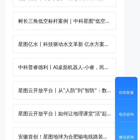
树长三角低空标杆案例 | 中科星图“低空+城市治理”新范式落地湖州南浔
星图亿水丨科技驱动水文革新 亿水方案赋能全国水文现代化建设
中科普睿德利丨AI桌面机器人-小睿，民警的“智能办公助手”
星图云开放平台丨从"人防"到"智防"：数字孪生让千里河湖尽在"掌"握
在线客服
星图云开放平台丨如何让地理课堂“活”起来？
电话咨询
安徽首创！星图地球为合肥输电线路装上"智慧天眼"
微信咨询