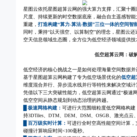
星图云依托星图超算云网的强大算力支撑，汇聚十圈
尺度、持续更新的时空数据底座，融合自主遥感智能
重建，
打造构建“算力-算法-数据”三位一体的空间智
同时，秉持“以天强空、以算制空”的理念，星图云还
空天信息领域生态圈，全方位为低空经济领域提供技
低空超算云网：破解
低空经济的核心挑战之一是如何处理海量空间数据并
基于星图超算云网构建了专为低空场景优化的
低空超
维度混合并行、异步流水线并行等特性来解决空域计
凭借以下三大突破性能力，低空超算云网通过“极速网
低空空间从静态规划到动态治理的跨越。
█ 极速网格构建：
可进行大范围细粒度低空网格构建
持3DTiles、DTM、DEM、DSM、OSGB、激
█ 百万级实时计算：
可进行全时空高性能空间计算，支
碰撞计算响应时间<100毫秒。