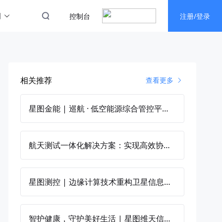
图
控制台
注册/登录
相关推荐
查看更多
星图金能 | 巡航 · 低空能源综合管控平台，守护能源安全“大动脉”
航天测试一体化解决方案：实现高效协同与成本优化
星图测控 | 边缘计算技术重构卫星信息网络
智护健康，守护美好生活 | 星图维天信携手天津市环境气象中心推出区域健康气象服务产品