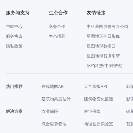
服务与支持
生态合作
友情链接
帮助中心
商务合作
中科星图股份有限公司
服务协议
生态招募
星图地球今日影像
隐私政策
星图地球数据云
星图地球智脑引擎
冰柏科技(中测智绘)
热门推荐
在线地图API
天气预报API
影
建筑物高度估计
建筑物变化监测
影
解决方案
农业保险
林业保险
碳
综合应急管理
地理创新实验室
智