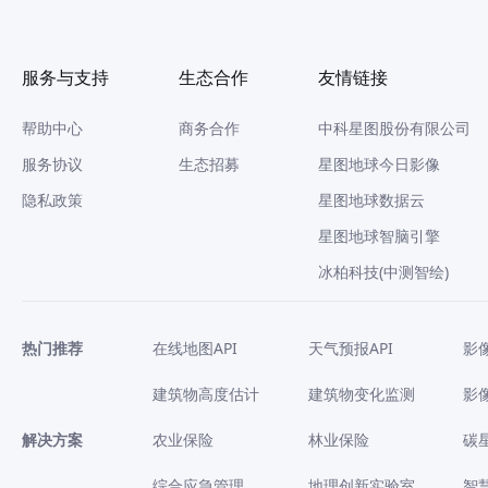
服务与支持
生态合作
友情链接
帮助中心
商务合作
中科星图股份有限公司
服务协议
生态招募
星图地球今日影像
隐私政策
星图地球数据云
星图地球智脑引擎
冰柏科技(中测智绘)
热门推荐
在线地图API
天气预报API
影
建筑物高度估计
建筑物变化监测
影
解决方案
农业保险
林业保险
碳
综合应急管理
地理创新实验室
智