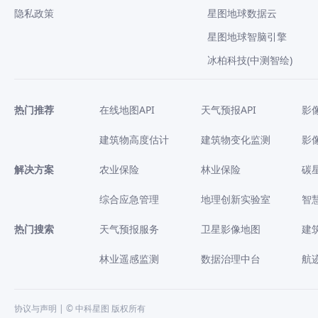
隐私政策
星图地球数据云
星图地球智脑引擎
冰柏科技(中测智绘)
热门推荐
在线地图API
天气预报API
影
建筑物高度估计
建筑物变化监测
影
解决方案
农业保险
林业保险
碳
综合应急管理
地理创新实验室
智
热门搜索
天气预报服务
卫星影像地图
建
林业遥感监测
数据治理中台
航
协议与声明
| © 中科星图 版权所有